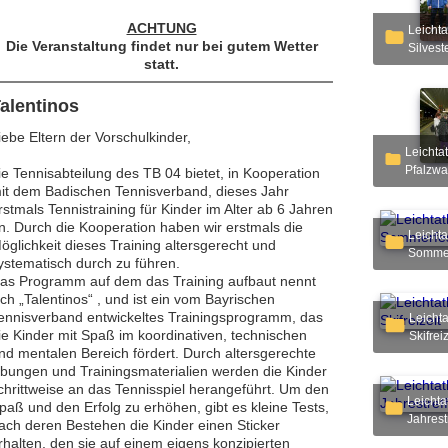
ACHTUNG
Leichtathletik - 2011 - A
Die Veranstaltung findet nur bei gutem Wetter
Silvest
statt.
alentinos
iebe Eltern der Vorschulkinder,
Leichtathletik - 2011 - B
Pfalzw
ie Tennisabteilung des TB 04 bietet, in Kooperation
it dem Badischen Tennisverband, dieses Jahr
rstmals Tennistraining für Kinder im Alter ab 6 Jahren
n. Durch die Kooperation haben wir erstmals die
Leichtathletik - 2011 - C
öglichkeit dieses Training altersgerecht und
Sommer
ystematisch durch zu führen.
as Programm auf dem das Training aufbaut nennt
ich „Talentinos“ , und ist ein vom Bayrischen
ennisverband entwickeltes Trainingsprogramm, das
Leichtathletik - 2011 - E
ie Kinder mit Spaß im koordinativen, technischen
Skifreiz
nd mentalen Bereich fördert. Durch altersgerechte
bungen und Trainingsmaterialien werden die Kinder
chrittweise an das Tennisspiel herangeführt. Um den
Leichtathletik - 2011 - F
paß und den Erfolg zu erhöhen, gibt es kleine Tests,
Jahrest
ach deren Bestehen die Kinder einen Sticker
rhalten, den sie auf einem eigens konzipierten