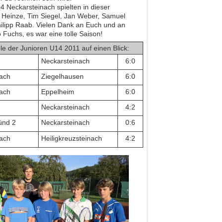
4 Neckarsteinach spielten in dieser
 Heinze, Tim Siegel, Jan Weber, Samuel
ilipp Raab. Vielen Dank an Euch und an
 Fuchs, es war eine tolle Saison!
ele der Junioren U14 2011 auf einen Blick:
Neckarsteinach
6:0
ach
Ziegelhausen
6:0
ach
Eppelheim
6:0
Neckarsteinach
4:2
ünd 2
Neckarsteinach
0:6
ach
Heiligkreuzsteinach
4:2