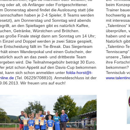
ung oder alt, ob Anfänger oder Fortgeschrittener.
beim Konzept
m Donnerstag abend findet die Auslosung statt (die
Trainer bauen
annschaften haben je 2-4 Spieler, 8 Teams werden
hochwertig au
esetzt), am Donnerstag und Sonntag wird abends
mit interessa
egrillt, an den Spieltagen gibt es natürlich Kaffee,
„Talentinos“ 
uchen, Getränke, Würstchen und Brötchen.
überprüfen, 
as große Finale steigt dann am Sonntag um 14 Uhr;
haben und wa
m Einzel und Doppel werden je zwei Sätze gespielt,
Natürlich gib
ie Entscheidung fällt im Tie-Break. Das Siegerteam
„Talentino-Te
rhält einen Wanderpokal und einen Gutschein, der
Tenniscamp“
atürlich auch an das zweit- und drittbeste Team
unsere „Talen
ergeben wird. Die Teilnahmegebühr beträgt 30 Euro.
ihre Fortschr
er jetzt schon Appetit auf den Davis-Cup bekommen
bekommen? D
at, kann sich schon anmelden unter
folda-horst@t-
Tennisclub vo
nline.de
(Tel. 06229/708810). Anmeldeschluss ist der
www.talentin
9.06.2013. Wir freuen uns auf euch!