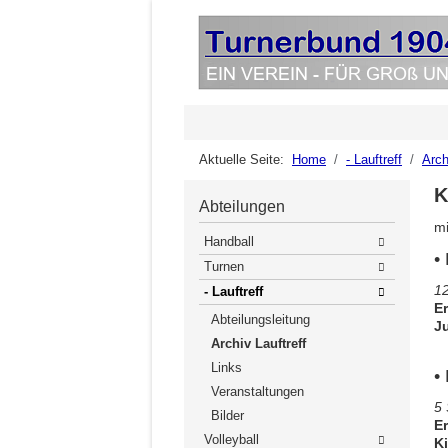
Aktuelle Seite:
Home
- Lauftreff
Arch
K
Abteilungen
mi
Handball
•
Turnen
12
- Lauftreff
E
Abteilungsleitung
J
Archiv Lauftreff
Links
•
Veranstaltungen
5 
Bilder
E
Volleyball
K