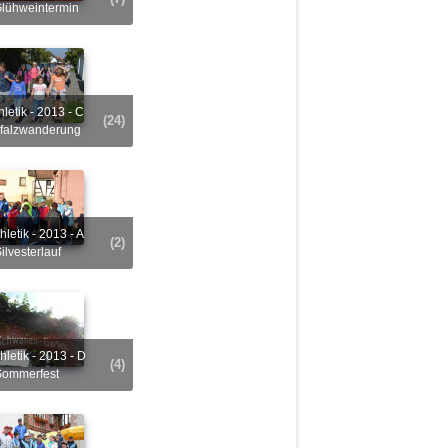
Glühweintermin
(24)
Pfalzwanderung
(2)
ilvesterlauf
(4)
Sommerfest