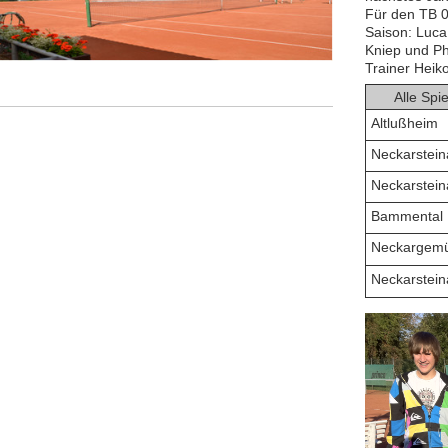
Für den TB 0
Saison: Luca
Kniep und Ph
Trainer Heiko
Alle Spi
Altlußheim
Neckarstein
Neckarstein
Bammental
Neckargem
Neckarstein