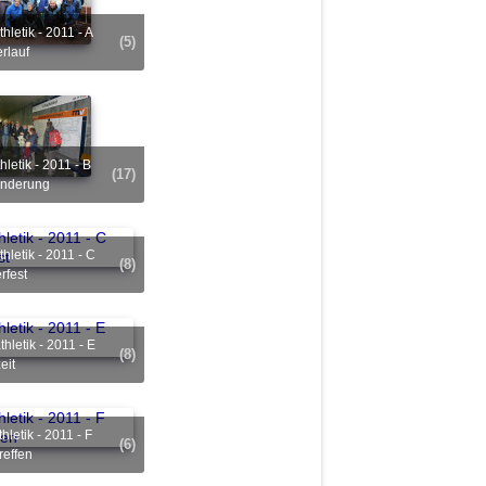
(5)
erlauf
(17)
anderung
(8)
fest
(8)
eit
(6)
reffen