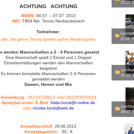
21.12. 
ACHTUNG ACHTUNG
WANN:
04.07. – 07.07. 2013
WO:
TB04 Abt. Tennis Neckarsteinach
Teilnehmer
:
Leichtathletik - 2013 - C
22.09. 
alle, die gerne Tennis spielen außer Medenspieler
s werden Mannschaften a 2 - 4 Personen gesetzt
Eine Mannschaft spielt 2 Einzel und 1 Doppel
Einzelanmeldungen werden den Mannschaften
beigelost
Leichtathletik - 2013 - A
Es können komplette Mannschaften 2-4 Personen
31.12. S
gemeldet werden
Damen, Herren und Mix
Anmeldung
: 06229/708810 oder 06229/9330019
Spielplan unter: E-Mail
:
folda-horst@t-online.de
Leichtathletik - 2013 - D
oder
nicolas.bock@web.de
06.07. 
Anmeldeschluß
: 29.06.2013
Anmeldegebühr
: 30,- €