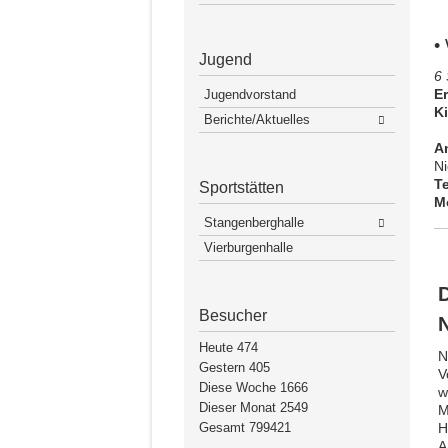
•
Jugend
6 
E
Jugendvorstand
K
Berichte/Aktuelles
A
Ni
Te
Sportstätten
M
Stangenberghalle
Vierburgenhalle
Besucher
Heute
474
N
Gestern
405
V
Diese Woche
1666
w
Dieser Monat
2549
M
Gesamt
799421
H
A