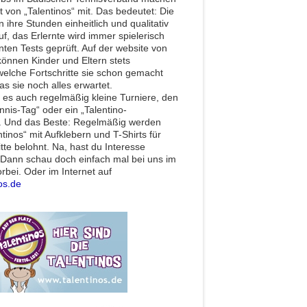
 von „Talentinos“ mit. Das bedeutet: Die
 ihre Stunden einheitlich und qualitativ
f, das Erlernte wird immer spielerisch
nten Tests geprüft. Auf der website von
können Kinder und Eltern stets
welche Fortschritte sie schon gemacht
s sie noch alles erwartet.
t es auch regelmäßig kleine Turniere, den
nnis-Tag“ oder ein „Talentino-
. Und das Beste: Regelmäßig werden
tinos“ mit Aufklebern und T-Shirts für
itte belohnt. Na, hast du Interesse
ann schau doch einfach mal bei uns im
rbei. Oder im Internet auf
os.de