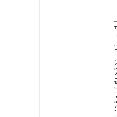
T
L
d
m
e
a
M
s
D
s
T
d
u
Ü
s
S
n
e