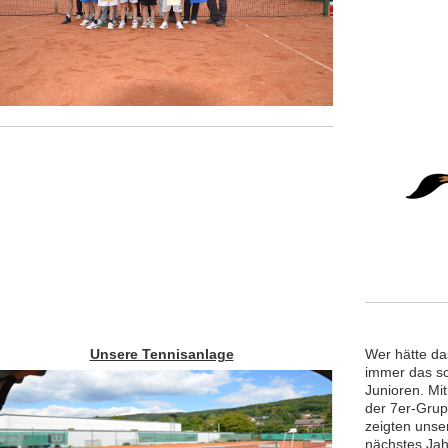
Unsere Tennisanlage
Wer hätte das
immer das sc
Junioren. Mi
der 7er-Grup
zeigten unse
nächstes Jah