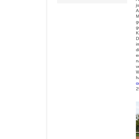
j
A
M
g
g
K
D
i
d
e
n
v
W
h
o
2