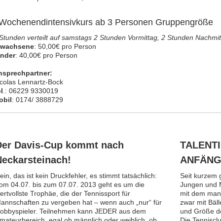
 Wochenendintensivkurs ab 3 Personen Gruppengröße
Stunden verteilt auf samstags 2 Stunden Vormittag, 2 Stunden Nachmi
rwachsene
: 50,00€ pro Person
inder
: 40,00€ pro Person
nsprechpartner:
colas Lennartz-Bock
l
.: 06229 9330019
obil
: 0174/ 3888729
Der Davis-Cup kommt nach
TALENTI
Neckarsteinach!
ANFÄNG
ein, das ist kein Druckfehler, es stimmt tatsächlich:
Seit kurzem g
om 04.07. bis zum 07.07. 2013 geht es um die
Jungen und M
ertvollste Trophäe, die der Tennissport für
mit dem man 
annschaften zu vergeben hat – wenn auch „nur“ für
zwar mit Bäll
obbyspieler. Teilnehmen kann JEDER aus dem
und Größe de
mateurbereich, egal ob männlich oder weiblich, ob
Die Tennisc