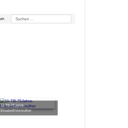
sum
11-TB-75Jahre-
ElisabethVorreuther