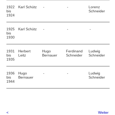
1922
Karl Schütz
-
-
Lorenz
bis
Schneider
1924
1925
Karl Schütz
-
-
-
bis
1930
1931
Herbert
Hugo
Ferdinand
Ludwig
bis
Leitz
Bernauer
Schneider
Schneider
1935
1936
Hugo
-
-
Ludwig
bis
Bernauer
Schneider
1944
<
Weiter