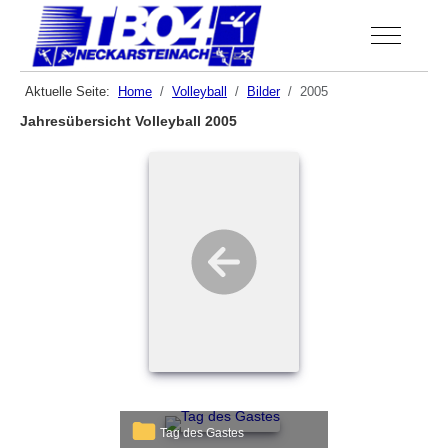
Off-Canva
Aktuelle Seite:
Home
Volleyball
Bilder
2005
Jahresübersicht Volleyball 2005
Tag des Gastes