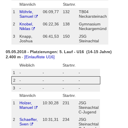
Männlich
Startnr.
1
Möhrle,
06:09,77
132
TB04
Samuel
Neckarsteinach
2
Knobel,
06:22,36
138
Gymnasium
Niklas
Neckargemünd
3
Knapp,
06:41,53
150
JSG
Joshua
Steinachtal
05.05.2018 - Platzierungen: 5. Lauf - U16 (14-15 Jahre)
2.400 m
-
[Einlaufliste U16]
Weiblich
Startnr.
1
-
-
-
-
2
-
-
-
-
3
-
-
-
-
Männlich
Startnr.
1
Holzer,
10:30,28
231
JSG
Manuel
Steinachtal
C-Jugend
2
Schaeffer,
10:31,31
234
JSG
Sven
Steinachtal