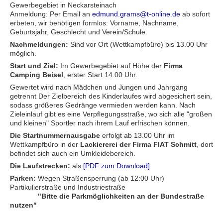
Gewerbegebiet in Neckarsteinach
Anmeldung: Per Email an
edmund.grams@t-online.de
ab sofort
erbeten, wir benötigen formlos: Vorname, Nachname,
Geburtsjahr, Geschlecht und Verein/Schule.
Nachmeldungen:
Sind vor Ort (Wettkampfbüro) bis 13.00 Uhr
möglich.
Start und Ziel:
Im Gewerbegebiet auf Höhe der
Firma
Camping Beisel
, erster Start 14.00 Uhr.
Gewertet wird nach Mädchen und Jungen und Jahrgang
getrennt Der Zielbereich des Kinderlaufes wird abgesichert sein,
sodass größeres Gedränge vermieden werden kann. Nach
Zieleinlauf gibt es eine Verpflegungsstraße, wo sich alle "großen
und kleinen" Sportler nach ihrem Lauf erfrischen können.
Die Startnummernausgabe
erfolgt ab 13.00 Uhr im
Wettkampfbüro in der
Lackiererei der Firma FIAT Schmitt
, dort
befindet sich auch ein Umkleidebereich.
Die Laufstrecken:
als
[PDF zum Download]
Parken:
Wegen Straßensperrung (ab 12:00 Uhr)
Partikulierstraße und Industriestraße
"Bitte die Parkmöglichkeiten an der Bundestraße
nutzen"