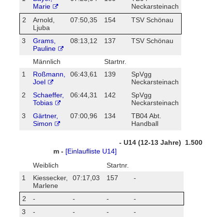
Marie
Neckarsteinach
2
Arnold,
07:50,35
154
TSV Schönau
Ljuba
3
Grams,
08:13,12
137
TSV Schönau
Pauline
Männlich
Startnr.
1
Roßmann,
06:43,61
139
SpVgg
Joel
Neckarsteinach
2
Schaeffer,
06:44,31
142
SpVgg
Tobias
Neckarsteinach
3
Gärtner,
07:00,96
134
TB04 Abt.
Simon
Handball
- U14 (12-13 Jahre) 1.500
m -
[Einlaufliste U14]
Weiblich
Startnr.
1
Kiessecker,
07:17,03
157
-
Marlene
2
-
-
-
-
3
-
-
-
-