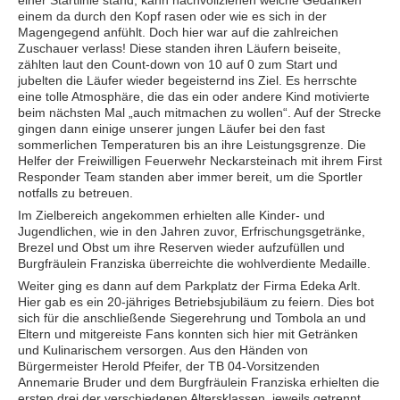
einem da durch den Kopf rasen oder wie es sich in der
Magengegend anfühlt. Doch hier war auf die zahlreichen
Zuschauer verlass! Diese standen ihren Läufern beiseite,
zählten laut den Count-down von 10 auf 0 zum Start und
jubelten die Läufer wieder begeisternd ins Ziel. Es herrschte
eine tolle Atmosphäre, die das ein oder andere Kind motivierte
beim nächsten Mal „auch mitmachen zu wollen“. Auf der Strecke
gingen dann einige unserer jungen Läufer bei den fast
sommerlichen Temperaturen bis an ihre Leistungsgrenze. Die
Helfer der Freiwilligen Feuerwehr Neckarsteinach mit ihrem First
Responder Team standen aber immer bereit, um die Sportler
notfalls zu betreuen.
Im Zielbereich angekommen erhielten alle Kinder- und
Jugendlichen, wie in den Jahren zuvor, Erfrischungsgetränke,
Brezel und Obst um ihre Reserven wieder aufzufüllen und
Burgfräulein Franziska überreichte die wohlverdiente Medaille.
Weiter ging es dann auf dem Parkplatz der Firma Edeka Arlt.
Hier gab es ein 20-jähriges Betriebsjubiläum zu feiern. Dies bot
sich für die anschließende Siegerehrung und Tombola an und
Eltern und mitgereiste Fans konnten sich hier mit Getränken
und Kulinarischem versorgen. Aus den Händen von
Bürgermeister Herold Pfeifer, der TB 04-Vorsitzenden
Annemarie Bruder und dem Burgfräulein Franziska erhielten die
ersten drei der verschiedenen Altersklassen, jeweils getrennt