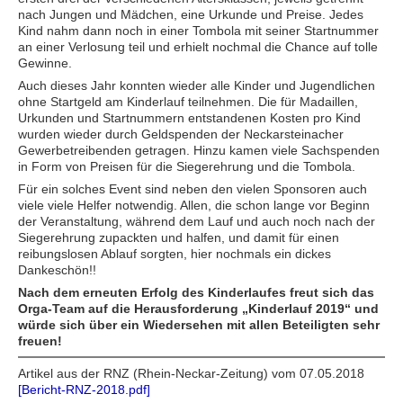
nach Jungen und Mädchen, eine Urkunde und Preise. Jedes
Kind nahm dann noch in einer Tombola mit seiner Startnummer
an einer Verlosung teil und erhielt nochmal die Chance auf tolle
Gewinne.
Auch dieses Jahr konnten wieder alle Kinder und Jugendlichen
ohne Startgeld am Kinderlauf teilnehmen. Die für Madaillen,
Urkunden und Startnummern entstandenen Kosten pro Kind
wurden wieder durch Geldspenden der Neckarsteinacher
Gewerbetreibenden getragen. Hinzu kamen viele Sachspenden
in Form von Preisen für die Siegerehrung und die Tombola.
Für ein solches Event sind neben den vielen Sponsoren auch
viele viele Helfer notwendig. Allen, die schon lange vor Beginn
der Veranstaltung, während dem Lauf und auch noch nach der
Siegerehrung zupackten und halfen, und damit für einen
reibungslosen Ablauf sorgten, hier nochmals ein dickes
Dankeschön!!
Nach dem erneuten Erfolg des Kinderlaufes freut sich das
Orga-Team auf die Herausforderung „Kinderlauf 2019“ und
würde sich über ein Wiedersehen mit allen Beteiligten sehr
freuen!
Artikel aus der RNZ (Rhein-Neckar-Zeitung) vom 07.05.2018
[Bericht-RNZ-2018.pdf]