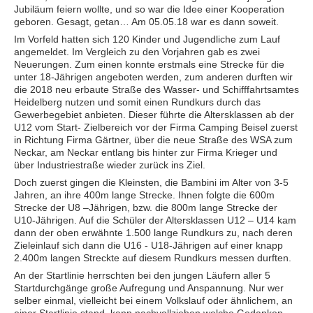
Jubiläum feiern wollte, und so war die Idee einer Kooperation
geboren. Gesagt, getan… Am 05.05.18 war es dann soweit.
Im Vorfeld hatten sich 120 Kinder und Jugendliche zum Lauf
angemeldet. Im Vergleich zu den Vorjahren gab es zwei
Neuerungen. Zum einen konnte erstmals eine Strecke für die
unter 18-Jährigen angeboten werden, zum anderen durften wir
die 2018 neu erbaute Straße des Wasser- und Schifffahrtsamtes
Heidelberg nutzen und somit einen Rundkurs durch das
Gewerbegebiet anbieten. Dieser führte die Altersklassen ab der
U12 vom Start- Zielbereich vor der Firma Camping Beisel zuerst
in Richtung Firma Gärtner, über die neue Straße des WSA zum
Neckar, am Neckar entlang bis hinter zur Firma Krieger und
über Industriestraße wieder zurück ins Ziel.
Doch zuerst gingen die Kleinsten, die Bambini im Alter von 3-5
Jahren, an ihre 400m lange Strecke. Ihnen folgte die 600m
Strecke der U8 –Jährigen, bzw. die 800m lange Strecke der
U10-Jährigen. Auf die Schüler der Altersklassen U12 – U14 kam
dann der oben erwähnte 1.500 lange Rundkurs zu, nach deren
Zieleinlauf sich dann die U16 - U18-Jährigen auf einer knapp
2.400m langen Streckte auf diesem Rundkurs messen durften.
An der Startlinie herrschten bei den jungen Läufern aller 5
Startdurchgänge große Aufregung und Anspannung. Nur wer
selber einmal, vielleicht bei einem Volkslauf oder ähnlichem, an
einer Startlinie stand, kann nachvollziehen welche Gedanken