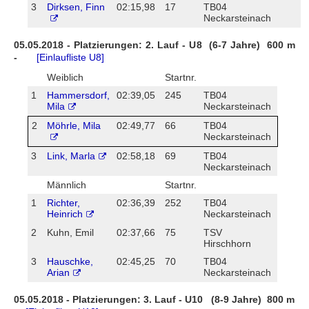
3
Dirksen, Finn
02:15,98
17
TB04
Neckarsteinach
05.05.2018 - Platzierungen: 2. Lauf - U8 (6-7 Jahre) 600 m
-
[Einlaufliste U8]
Weiblich
Startnr.
1
Hammersdorf,
02:39,05
245
TB04
Mila
Neckarsteinach
2
Möhrle, Mila
02:49,77
66
TB04
Neckarsteinach
3
Link, Marla
02:58,18
69
TB04
Neckarsteinach
Männlich
Startnr.
1
Richter,
02:36,39
252
TB04
Heinrich
Neckarsteinach
2
Kuhn, Emil
02:37,66
75
TSV
Hirschhorn
3
Hauschke,
02:45,25
70
TB04
Arian
Neckarsteinach
05.05.2018 - Platzierungen: 3. Lauf - U10 (8-9 Jahre) 800 m