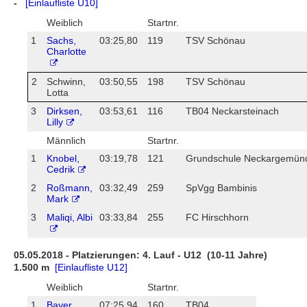
-
[Einlaufliste U10]
Weiblich
Startnr.
1
Sachs,
03:25,80
119
TSV Schönau
Charlotte
2
Schwinn,
03:50,55
198
TSV Schönau
Lotta
3
Dirksen,
03:53,61
116
TB04 Neckarsteinach
Lilly
Männlich
Startnr.
1
Knobel,
03:19,78
121
Grundschule Neckargemü
Cedrik
2
Roßmann,
03:32,49
259
SpVgg Bambinis
Mark
3
Maliqi, Albi
03:33,84
255
FC Hirschhorn
05.05.2018 - Platzierungen: 4. Lauf - U12 (10-11 Jahre)
1.500 m
[Einlaufliste U12]
Weiblich
Startnr.
1
Bayer,
07:25,94
160
TB04