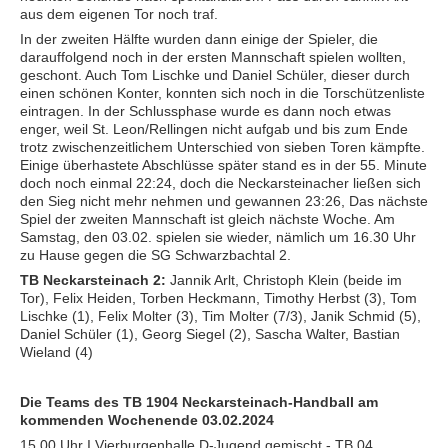
aus dem eigenen Tor noch traf.
In der zweiten Hälfte wurden dann einige der Spieler, die
darauffolgend noch in der ersten Mannschaft spielen wollten,
geschont. Auch Tom Lischke und Daniel Schüler, dieser durch
einen schönen Konter, konnten sich noch in die Torschützenliste
eintragen. In der Schlussphase wurde es dann noch etwas
enger, weil St. Leon/Rellingen nicht aufgab und bis zum Ende
trotz zwischenzeitlichem Unterschied von sieben Toren kämpfte.
Einige überhastete Abschlüsse später stand es in der 55. Minute
doch noch einmal 22:24, doch die Neckarsteinacher ließen sich
den Sieg nicht mehr nehmen und gewannen 23:26, Das nächste
Spiel der zweiten Mannschaft ist gleich nächste Woche. Am
Samstag, den 03.02. spielen sie wieder, nämlich um 16.30 Uhr
zu Hause gegen die SG Schwarzbachtal 2.
TB Neckarsteinach 2:
Jannik Arlt, Christoph Klein (beide im
Tor), Felix Heiden, Torben Heckmann, Timothy Herbst (3), Tom
Lischke (1), Felix Molter (3), Tim Molter (7/3), Janik Schmid (5),
Daniel Schüler (1), Georg Siegel (2), Sascha Walter, Bastian
Wieland (4)
Die Teams des TB 1904 Neckarsteinach-Handball am
kommenden Wochenende 03.02.2024
15.00 Uhr I Vierburgenhalle D-Jugend gemischt - TB 04