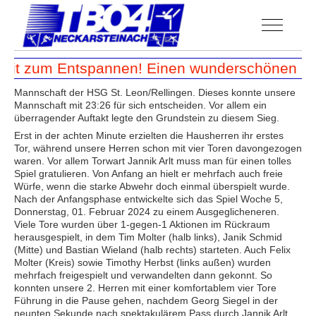
Off-Canva
Zeit zum Entspannen! Einen wunderschönen Ur
Mannschaft der HSG St. Leon/Rellingen. Dieses konnte unsere
Mannschaft mit 23:26 für sich entscheiden. Vor allem ein
überragender Auftakt legte den Grundstein zu diesem Sieg.
Erst in der achten Minute erzielten die Hausherren ihr erstes
Tor, während unsere Herren schon mit vier Toren davongezogen
waren. Vor allem Torwart Jannik Arlt muss man für einen tolles
Spiel gratulieren. Von Anfang an hielt er mehrfach auch freie
Würfe, wenn die starke Abwehr doch einmal überspielt wurde.
Nach der Anfangsphase entwickelte sich das Spiel Woche 5,
Donnerstag, 01. Februar 2024 zu einem Ausgeglicheneren.
Viele Tore wurden über 1-gegen-1 Aktionen im Rückraum
herausgespielt, in dem Tim Molter (halb links), Janik Schmid
(Mitte) und Bastian Wieland (halb rechts) starteten. Auch Felix
Molter (Kreis) sowie Timothy Herbst (links außen) wurden
mehrfach freigespielt und verwandelten dann gekonnt. So
konnten unsere 2. Herren mit einer komfortablem vier Tore
Führung in die Pause gehen, nachdem Georg Siegel in der
neunten Sekunde nach spektakulärem Pass durch Jannik Arlt