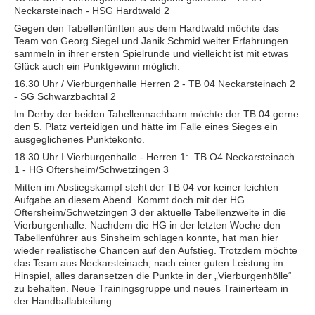
Neckarsteinach - HSG Hardtwald 2
Gegen den Tabellenfünften aus dem Hardtwald möchte das
Team von Georg Siegel und Janik Schmid weiter Erfahrungen
sammeln in ihrer ersten Spielrunde und vielleicht ist mit etwas
Glück auch ein Punktgewinn möglich.
16.30 Uhr / Vierburgenhalle Herren 2 - TB 04 Neckarsteinach 2
- SG Schwarzbachtal 2
lm Derby der beiden Tabellennachbarn möchte der TB 04 gerne
den 5. Platz verteidigen und hätte im Falle eines Sieges ein
ausgeglichenes Punktekonto.
18.30 Uhr I Vierburgenhalle - Herren 1: TB O4 Neckarsteinach
1 - HG Oftersheim/Schwetzingen 3
Mitten im Abstiegskampf steht der TB 04 vor keiner leichten
Aufgabe an diesem Abend. Kommt doch mit der HG
Oftersheim/Schwetzingen 3 der aktuelle Tabellenzweite in die
Vierburgenhalle. Nachdem die HG in der letzten Woche den
Tabellenführer aus Sinsheim schlagen konnte, hat man hier
wieder realistische Chancen auf den Aufstieg. Trotzdem möchte
das Team aus Neckarsteinach, nach einer guten Leistung im
Hinspiel, alles daransetzen die Punkte in der „Vierburgenhölle“
zu behalten. Neue Trainingsgruppe und neues Trainerteam in
der Handballabteilung